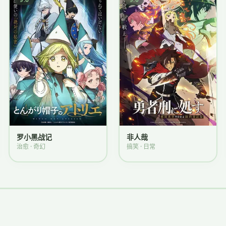
罗小黑战记
非人哉
治愈 · 奇幻
搞笑 · 日常