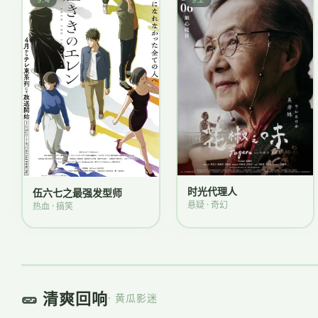
时光代理人
伍六七之最强发型师
悬疑 · 奇幻
热血 · 搞笑
🥒 清爽回响
· 黄瓜影迷