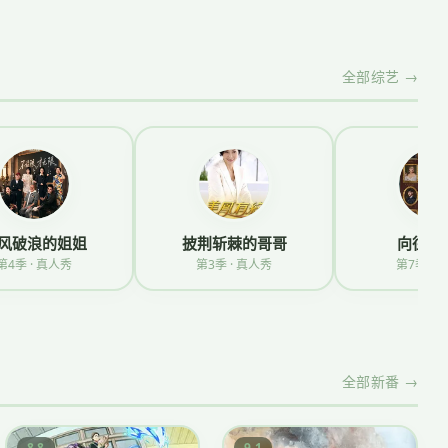
全部综艺 →
风破浪的姐姐
披荆斩棘的哥哥
向往的
第4季 · 真人秀
第3季 · 真人秀
第7季 · 
全部新番 →
8.8
9.1