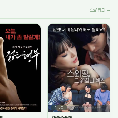
全部青剧 →
全12集
相