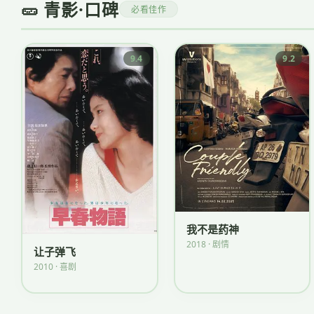
🥒 青影·口碑
必看佳作
9.4
9.2
我不是药神
2018 · 剧情
让子弹飞
2010 · 喜剧