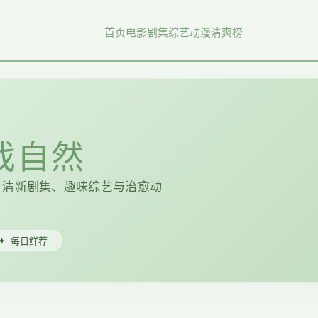
首页
电影
剧集
综艺
动漫
清爽榜
好戏自然
、清新剧集、趣味综艺与治愈动
✦
每日鲜荐