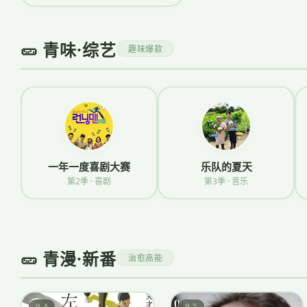
🥒 青味·综艺
趣味爆款
一年一度喜剧大赛
乐队的夏天
第2季 · 喜剧
第3季 · 音乐
🥒 青漫·新番
治愈高能
9.4
9.2