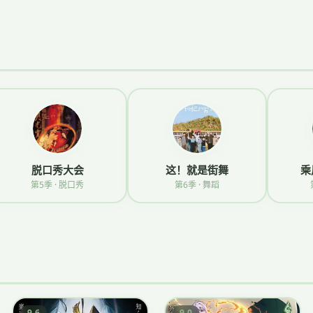
脱口秀大会
这！就是街舞
乘
第5季 · 脱口秀
第6季 · 舞蹈
9.6
9.0