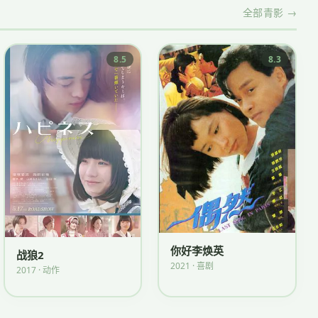
全部青影 →
8.5
8.3
你好李焕英
战狼2
2021 · 喜剧
2017 · 动作