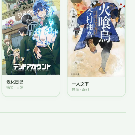
汉化日记
一人之下
搞笑 · 日常
热血 · 奇幻