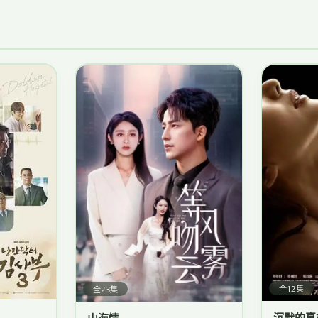
全12集
全23集
沉默的真