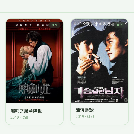
8.9
8.7
流浪地球
哪吒之魔童降世
2019 · 科幻
2019 · 动画