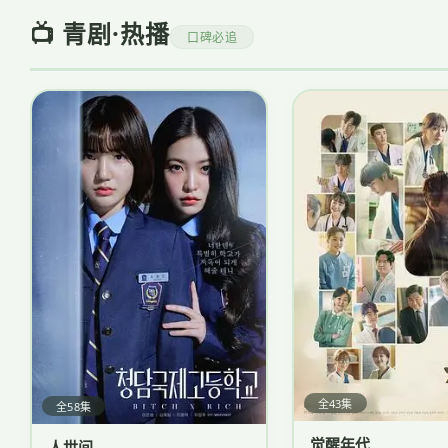
📺 青剧·热播
口碑必追
全43集
全58集
觉醒年代
人世间