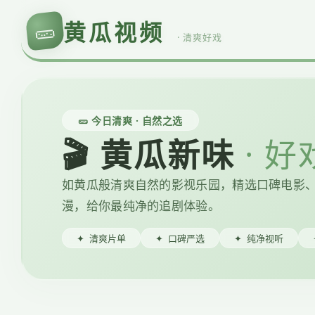
🥒
黄瓜视频
· 清爽好戏
🥒 今日清爽 · 自然之选
🎬 黄瓜新味
· 
如黄瓜般清爽自然的影视乐园，精选口碑电影
漫，给你最纯净的追剧体验。
✦
清爽片单
✦
口碑严选
✦
纯净视听