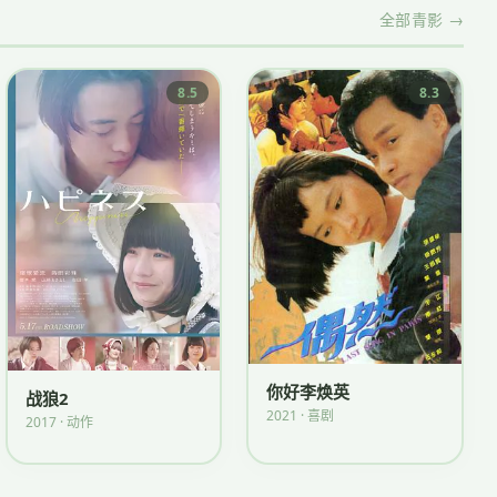
全部青影 →
8.5
8.3
你好李焕英
战狼2
2021 · 喜剧
2017 · 动作