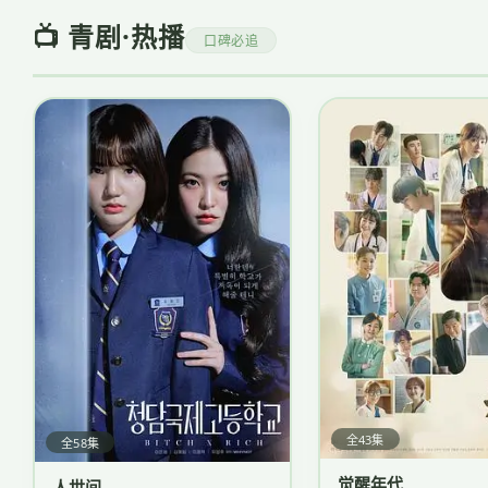
📺 青剧·热播
口碑必追
全43集
全58集
觉醒年代
人世间