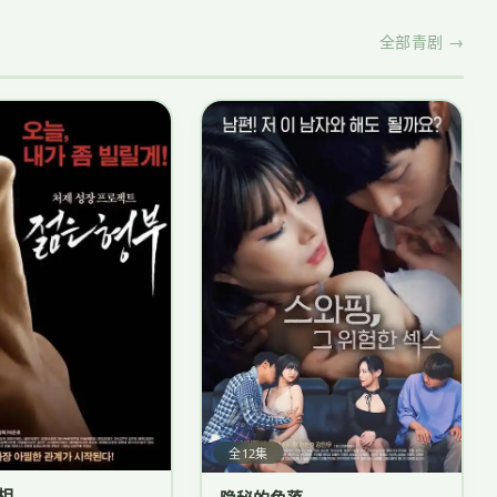
全部青剧 →
全12集
相