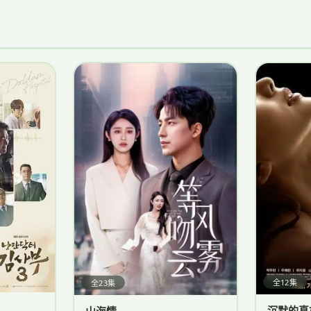
全12集
全23集
沉默的真