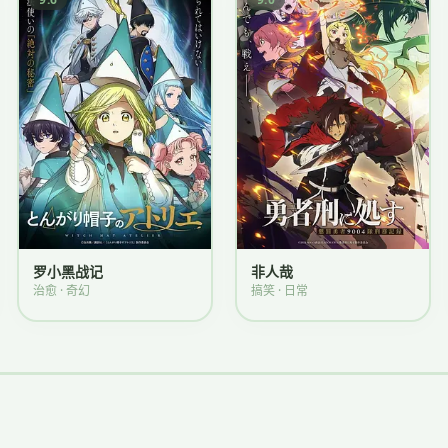
罗小黑战记
非人哉
治愈 · 奇幻
搞笑 · 日常