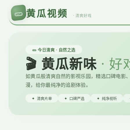
🥒
黄瓜视频
· 清爽好戏
🥒 今日清爽 · 自然之选
🎬 黄瓜新味
· 
如黄瓜般清爽自然的影视乐园，精选口碑电影
漫，给你最纯净的追剧体验。
✦
清爽片单
✦
口碑严选
✦
纯净视听