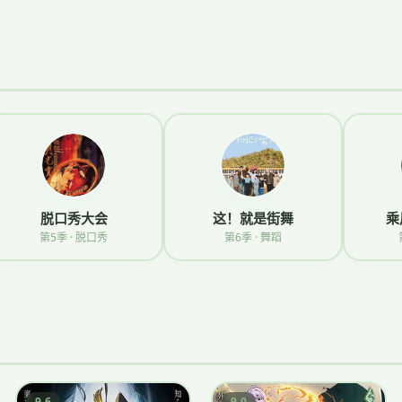
脱口秀大会
这！就是街舞
乘
第5季 · 脱口秀
第6季 · 舞蹈
9.6
9.0