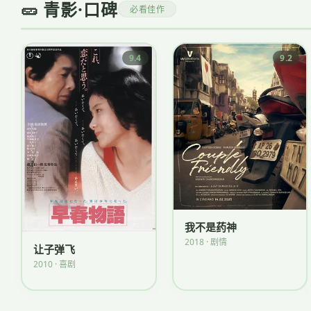
🥒 青影·口碑
必看佳作
9.4
9.2
我不是药神
2018 · 剧情
让子弹飞
2010 · 喜剧