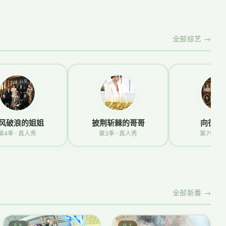
全部综艺 →
风破浪的姐姐
披荆斩棘的哥哥
向往的
第4季 · 真人秀
第3季 · 真人秀
第7季 · 
全部新番 →
8.8
9.1