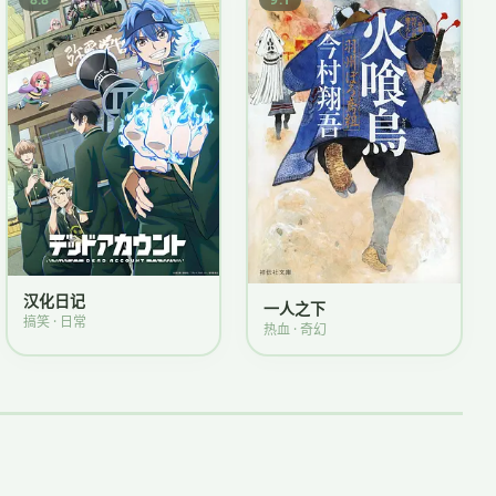
汉化日记
一人之下
搞笑 · 日常
热血 · 奇幻