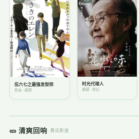
时光代理人
伍六七之最强发型师
悬疑 · 奇幻
热血 · 搞笑
🥒 清爽回响
· 黄瓜影迷