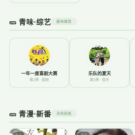
🥒 青味·综艺
趣味爆款
一年一度喜剧大赛
乐队的夏天
第2季 · 喜剧
第3季 · 音乐
🥒 青漫·新番
治愈高能
9.4
9.2