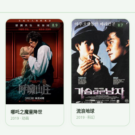
8.9
8.7
流浪地球
哪吒之魔童降世
2019 · 科幻
2019 · 动画