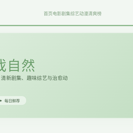
首页
电影
剧集
综艺
动漫
清爽榜
好戏自然
、清新剧集、趣味综艺与治愈动
✦
每日鲜荐